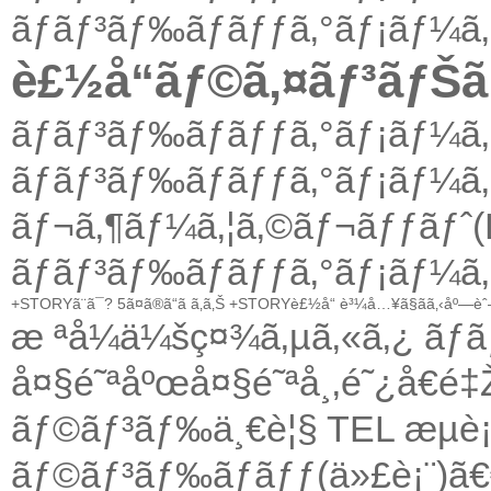
ãƒãƒ³ãƒ‰ãƒãƒƒã‚°ãƒ¡ãƒ¼ã
è£½å“ãƒ©ã‚¤ãƒ³ãƒŠ
ãƒãƒ³ãƒ‰ãƒãƒƒã‚°ãƒ¡ãƒ¼ã
ãƒãƒ³ãƒ‰ãƒãƒƒã‚°ãƒ¡ãƒ¼ã
ãƒ¬ã‚¶ãƒ¼ã‚¦ã‚©ãƒ¬ãƒƒãƒˆ(
ãƒãƒ³ãƒ‰ãƒãƒƒã‚°ãƒ¡ãƒ¼ã
+STORYã¨ã¯?
5ã¤ã®ã“ã ã‚ã‚Š
+STORYè£½å“
è³¼å…¥ã§ãã‚‹åº—è
æ ªå¼ä¼šç¤¾ã‚µã‚«ã‚¿ ãƒã
å¤§é˜ªåºœå¤§é˜ªå¸‚é˜¿å€
ãƒ©ãƒ³ãƒ‰ä¸€è¦§ TEL æµè¡Œ
ãƒ©ãƒ³ãƒ‰ãƒãƒƒ(ä»£è¡¨)ã