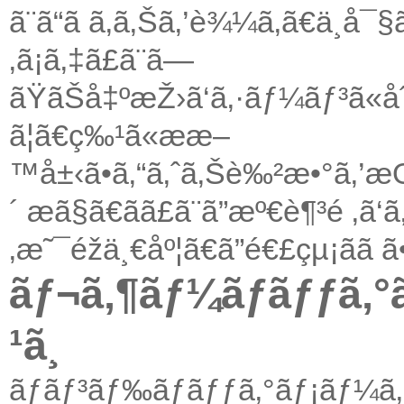
ã¨ã“ã ã‚ã‚Šã‚’è¾¼ã‚ã€ä
‚ã¡ã‚‡ã£ã¨ã—
ãŸãŠå‡ºæŽ›ã‘ã‚·ãƒ¼ãƒ³ã«åˆã
ã¦ã€ç‰¹ã«ææ–
™å±‹ã•ã‚“ã‚ˆã‚Šè‰²æ•°ã‚’æŒã
´ æã§ã€ãã£ã¨ã”æº€è¶³é ‚ã
‚æ˜¯éžä¸€åº¦ã€ã”é€£çµ¡ãã ã
ãƒ¬ã‚¶ãƒ¼ãƒãƒƒã‚°ã
¹ã¸
ãƒãƒ³ãƒ‰ãƒãƒƒã‚°ãƒ¡ãƒ¼ã