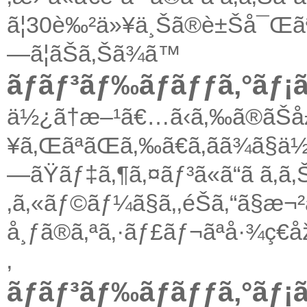
ã¦30è‰²ä»¥ä¸Šã®è±Šå¯Œãª
—ã¦ãŠã‚Šã¾ã™
ãƒãƒ³ãƒ‰ãƒãƒƒã‚°ãƒ¡
ä½¿ã†æ–¹ã€…ã‹ã‚‰ã®ãŠå
¥ã‚ŒãªãŒã‚‰ã€ã‚ãã¾ã§ä½
—ãŸãƒ‡ã‚¶ã‚¤ãƒ³ã«ã“ã ã‚
‚ã‚«ãƒ©ãƒ¼ã§ã‚‚éŠã‚“ã§æ¬
å¸ƒã®ã‚ªã‚·ãƒ£ãƒ¬ãªå·¾ç€
‚
ãƒãƒ³ãƒ‰ãƒãƒƒã‚°ãƒ