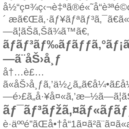
å½“ç¤¾ç‹¬è‡ªã®é«˜å“è³ªé©
´ æã€Œã‚·ãƒ¥ãƒªãƒ³ã‚¯ã€ã
—ã¦ãŠã‚Šã¾ã™ã€‚
ãƒãƒ³ãƒ‰ãƒãƒƒã‚°ã
—ã¨åŠ›å¸ƒ
å†…è£…
ã«åŠ›å¸ƒã‚’ä½¿ã„ã€å¼•ã£å¼µ
—é›£ã„å·¥å¤«ã‚’æ–½ã—ã¦ã
ãƒ¯ãƒ³ãƒžã‚¤ãƒ«ãƒãƒƒã
è·äººé”ãŒå•†å“1ã¤ã²ã¨ã¤