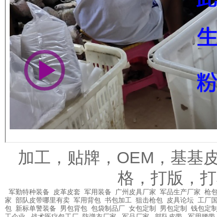
加工，贴牌，OEM，基基
格，打版，打
军勤特种装备
皮革皮套
军用装备
广州皮具厂家
军品生产厂家
枪包
家
部队皮带哪里有卖
军用背包
书包加工
狙击枪包
皮具论坛
工厂
包
新标单警装备
男包背包
包袋制品厂
女包定制
男包定制
钱包定
工企业
战术医疗包工厂
防弹衣厂家
军品厂家
部队皮带
军用腰带