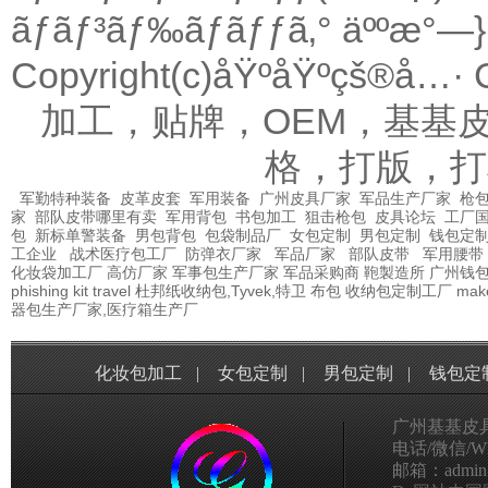
ãƒãƒ³ãƒ‰ãƒãƒƒã‚° äººæ°—
Copyright(c)åŸºåŸºçš®å…· Co.
加工，贴牌，OEM，基基
格，打版，打
军勤特种装备
皮革皮套
军用装备
广州皮具厂家
军品生产厂家
枪包
家
部队皮带哪里有卖
军用背包
书包加工
狙击枪包
皮具论坛
工厂
包
新标单警装备
男包背包
包袋制品厂
女包定制
男包定制
钱包定
工企业
战术医疗包工厂
防弹衣厂家
军品厂家
部队皮带
军用腰带
化妆袋加工厂
高仿厂家
军事包生产厂家
军品采购商
鞄製造所
广州钱
phishing kit
travel
杜邦纸收纳包,Tyvek,特卫
布包
收纳包定制工厂
mak
器包生产厂家,医疗箱生产厂
化妆包加工
|
女包定制
|
男包定制
|
钱包定
广州基基皮
电话/微信/Wha
邮箱：admin@g