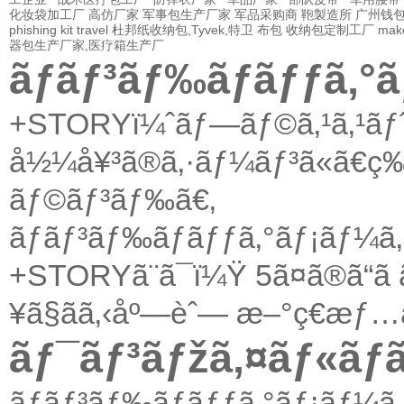
化妆袋加工厂
高仿厂家
军事包生产厂家
军品采购商
鞄製造所
广州钱
phishing kit
travel
杜邦纸收纳包,Tyvek,特卫
布包
收纳包定制工厂
mak
器包生产厂家,医疗箱生产厂
ãƒãƒ³ãƒ‰ãƒãƒƒã‚°
+STORYï¼ˆãƒ—ãƒ©ã‚¹ã‚¹ã
å½¼å¥³ã®ã‚·ãƒ¼ãƒ³ã«ã€ç‰©
ãƒ©ãƒ³ãƒ‰ã€‚
ãƒãƒ³ãƒ‰ãƒãƒƒã‚°ãƒ¡ãƒ¼
+STORYã¨ã¯ï¼Ÿ
5ã¤ã®ã“ã 
¥ã§ãã‚‹åº—èˆ—
æ–°ç€æƒ…
ãƒ¯ãƒ³ãƒžã‚¤ãƒ«ãƒã
ãƒãƒ³ãƒ‰ãƒãƒƒã‚°ãƒ¡ãƒ¼ã