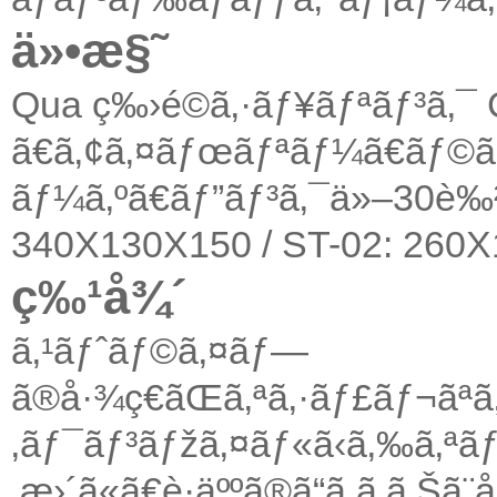
ä»•æ§˜
Qua ç‰›é©ã‚·ãƒ¥ãƒªãƒ³ã‚¯ C
ã€ã‚¢ã‚¤ãƒœãƒªãƒ¼ã€ãƒ©ã
ãƒ¼ã‚ºã€ãƒ”ãƒ³ã‚¯ä»–30è‰
340X130X150 / ST-02: 260X
ç‰¹å¾´
ã‚¹ãƒˆãƒ©ã‚¤ãƒ—
ã®å·¾ç€ãŒã‚ªã‚·ãƒ£ãƒ¬ã
‚ãƒ¯ãƒ³ãƒžã‚¤ãƒ«ã‹ã‚‰ã‚ªãƒ
‚æ›´ã«ã€è·äººã®ã“ã ã‚ã‚Šã